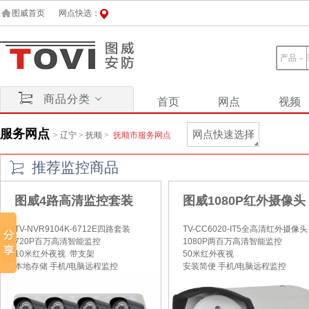
图威首页
网点快选：
产品
商品分类
首页
网点
视频
服务网点
网点快速选择
>
辽宁
>
抚顺
>
抚顺市服务网点
推荐监控商品
图威4路高清监控套装
图威1080P红外摄像头
TV-NVR9104K-6712E四路套装
TV-CC6020-IT5全高清红外摄像头
720P百万高清智能监控
1080P两百万高清智能监控
10米红外夜视 带支架
50米红外夜视
本地存储 手机/电脑远程监控
安装简便 手机/电脑远程监控