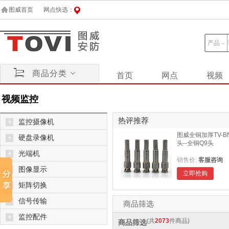
图威首页
网点快选：
产品
商品分类
首页
网点
视频
视频监控
热评推荐
+
监控摄像机
图威全铜加厚TV-B
+
硬盘录像机
头--全铜Q9头
+
光端机
销售价:
客服咨询
+
图像显示
立即抢购
+
矩阵切换
+
信号传输
商品筛选
+
监控配件
(共
2073
件商品)
商品筛选