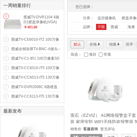
一周销量排行
您已选择：
更多...
1
图威TV-DVR1104 4路
分类：
监控摄像机
硬盘录像
D1硬盘录像机(VGA)
(SATA*1)
品牌：
不限
图威
海康
￥405.00
图威TV-CE6010-IT2 100万像
2
素20米红外阵列网络高清摄像
默认
价格
销量
排序：
*
*
图威全铜加厚TV-BNC-A接头--
3
机(720p)
全铜Q9头
筛选：
项目
常规
图威TV-C1-IR1 100万像素SD
4
卡存储卡片式网络高清摄像机
图威TV-CC6010-IT5 100万像
5
(720p)
素50米红外防水网络高清摄像
图威TV-CC6013-IT5 130万像
6
机(720p)
素50米红外防水网络高清摄像
图威TV-DVR2008C 8路硬盘
7
机(960p)
录像机(1D+7CIF)(VGA)(SATA
图威TV-CC6113-IT5 130万像
8
*1)
素50米红外防水网络高清摄像
机(960p)
最新发布
萤石（EZVIZ） A1网络报警盒子套
装 家用安防 WIFI无线防盗报警器 
能家居 海康威视旗下品牌
销售价:
客服咨询
暂无评论