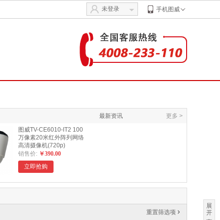
未登录
手机图威
最新资讯
更多 >
图威TV-CE6010-IT2 100
万像素20米红外阵列网络
高清摄像机(720p)
销售价:
￥390.00
立即抢购
展
重置筛选项
'
开