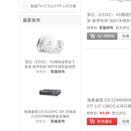
录像机(1D+7CIF)(VGA)(SATA
图威TV-CC6113-IT5 130万像
8
*1)
素50米红外防水网络高清摄像
萤石（EZVIZ） A1网
机(960p)
最新发布
装 家用安防 WIFI无线
能家居 海康威视旗下品
销售价:
客服咨询
暂无评论
收藏
萤石（EZVIZ） A1网络报警盒子
套装 家用安防 WIFI无线防盗报警
器 智能家居 海康威视旗下品牌
销售价：
客服咨询
海康威视 DS-2ZMN3006
0万 1/3" CMOS IC
海康威视 DS-8116HC-SH 16路嵌
机芯
销售价:
￥0.00
暂无评论
入式DVR网络硬盘录像机
收藏
销售价：
客服咨询