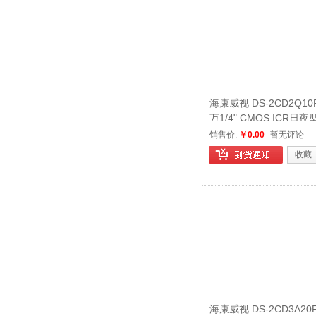
海康威视 DS-2CD2Q10F
万1/4" CMOS ICR
像机
销售价:
￥0.00
暂无评论
收藏
海康威视 DS-2CD3A20F-