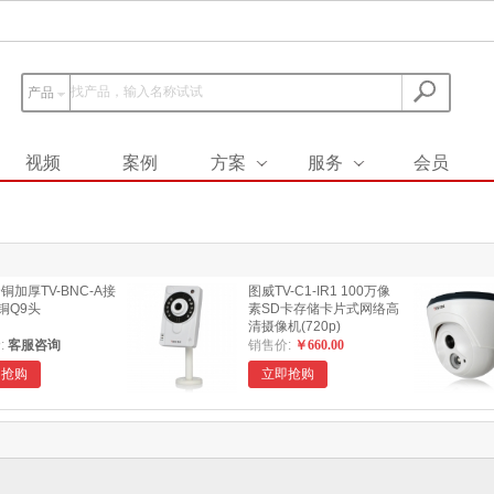
产品
视频
案例
方案
服务
会员
铜加厚TV-BNC-A接
图威TV-C1-IR1 100万像
全铜Q9头
素SD卡存储卡片式网络高
清摄像机(720p)
:
客服咨询
销售价:
￥660.00
即抢购
立即抢购