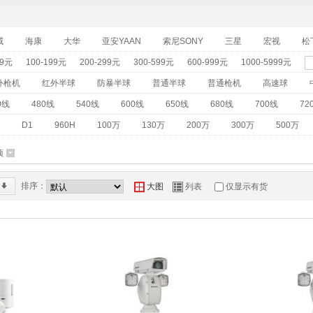
威
海康
大华
亚安YAAN
索尼SONY
三星
宏视
松下
99元
100-199元
200-299元
300-599元
600-999元
1000-5999元
外枪机
红外半球
防暴半球
普通半球
普通枪机
高速球
0线
480线
540线
600线
650线
680线
700线
72
D1
960H
100万
130万
200万
300万
500万
项
6
排序：
*
Y
Z
大图
列表
仅显示有货