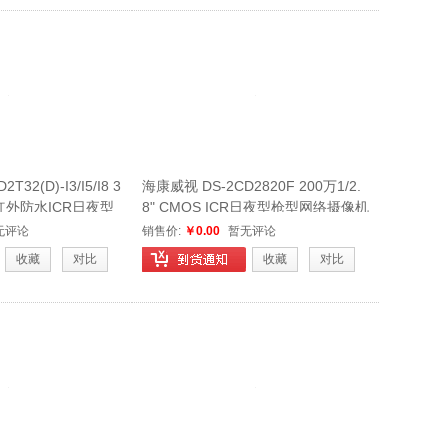
32(D)-I3/I5/I8 3
海康威视 DS-2CD2820F 200万1/2.
S红外防水ICR日夜型
8" CMOS ICR日夜型枪型网络摄像机
无评论
销售价:
￥0.00
暂无评论
收藏
对比
收藏
对比