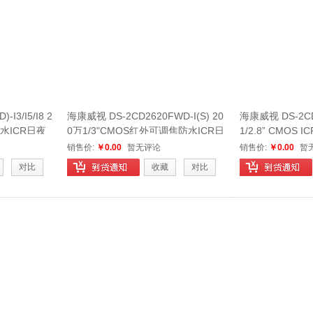
I3/I5/I8 2
海康威视 DS-2CD2620FWD-I(S) 20
海康威视 DS-2CD2
防水ICR日夜
0万1/3"CMOS红外可调焦防水ICR日
1/2.8” CMO
夜型筒型网络摄像机
像机
销售价:
￥0.00
暂无评论
销售价:
￥0.00
暂
对比
收藏
对比