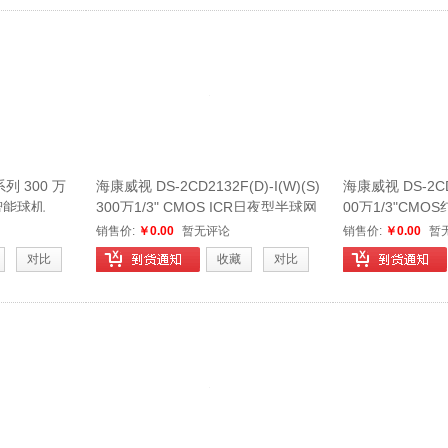
列 300 万
海康威视 DS-2CD2132F(D)-I(W)(S)
海康威视 DS-2CD2T
智能球机
300万1/3" CMOS ICR日夜型半球网
00万1/3"CMO
络摄像机
筒型网络摄像机
销售价:
￥0.00
暂无评论
销售价:
￥0.00
暂
对比
收藏
对比