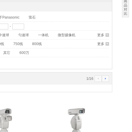
商
品
对
比
Panasonic
萤石
-
中速球
匀速球
一体机
微型摄像机
更多
6
0线
750线
800线
更多
6
其它
600万
1
/
16
4
5