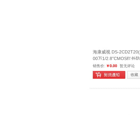
海康威视 DS-2CD2T20(D)-
00万1/2.8"CMOS红外
型筒型网络摄像机
销售价:
￥0.00
暂无评论
收藏