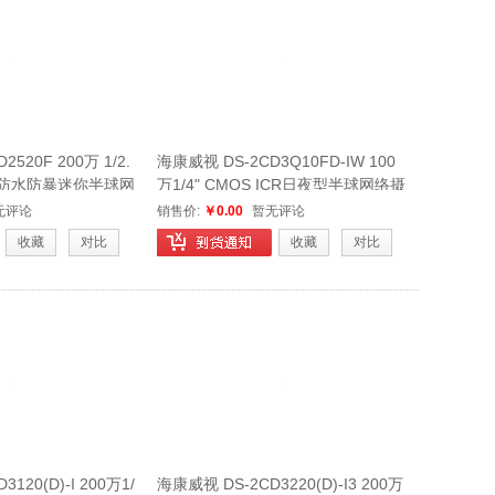
520F 200万 1/2.
海康威视 DS-2CD3Q10FD-IW 100
夜型防水防暴迷你半球网
万1/4" CMOS ICR日夜型半球网络摄
像机
无评论
销售价:
￥0.00
暂无评论
收藏
对比
收藏
对比
120(D)-I 200万1/
海康威视 DS-2CD3220(D)-I3 200万