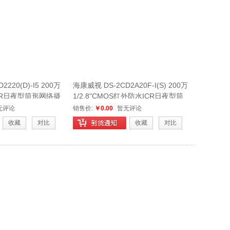
220(D)-I5 200万
海康威视 DS-2CD2A20F-I(S) 200万
S ICR日夜型筒形网络摄
1/2.8"CMOS红外防水ICR日夜型筒
型网络摄像机
无评论
销售价:
￥0.00
暂无评论
收藏
对比
收藏
对比