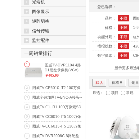
+
光端机
您已选择：
+
图像显示
品牌：
不限
图
+
矩阵切换
价格：
不限
1-
+
信号传输
功能外观：
不限
红
+
监控配件
模拟线数：
不限
42
一周销量排行
数字像素：
不限
CIF
更多...
1
图威TV-DVR1104 4路
显示更多筛选
D1硬盘录像机(VGA)
(SATA*1)
￥405.00
默认
价格
销量
*
图威TV-CE6010-IT2 100万像
2
筛选：
项目
常规
素20米红外阵列网络高清摄像
图威全铜加厚TV-BNC-A接头--
3
机(720p)
全铜Q9头
图威TV-C1-IR1 100万像素SD
4
卡存储卡片式网络高清摄像机
图威TV-CC6010-IT5 100万像
5
(720p)
素50米红外防水网络高清摄像
图威TV-CC6013-IT5 130万像
6
机(720p)
素50米红外防水网络高清摄像
图威TV-DVR2008C 8路硬盘
7
机(960p)