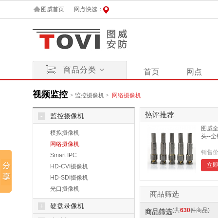
图威首页
网点快选：
商品分类
首页
网点
视频监控
>
监控摄像机
>
网络摄像机
热评推荐
-
监控摄像机
图威全
模拟摄像机
头--
网络摄像机
销售价
Smart IPC
立
HD-CVI摄像机
HD-SDI摄像机
光口摄像机
商品筛选
+
硬盘录像机
(共
630
件商品)
商品筛选