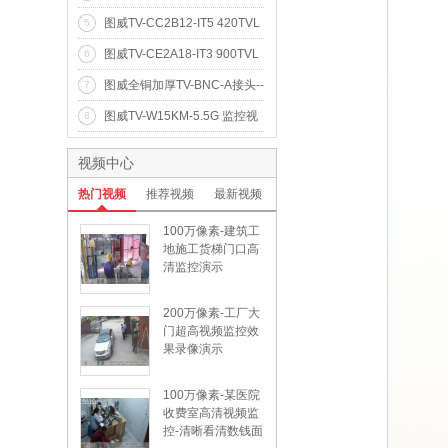
素20米红外阵列网络高清摄像
图威TV-CC2B12-IT5 420TVL
5
机(960p)
50米点阵红外摄像机(1/4"Son
图威TV-CE2A18-IT3 900TVL
6
y CCD)
高清30米红外半球摄像机(1/
图威全铜加厚TV-BNC-A接头--
7
4"CMOS IR-CUT 低照度)
全铜Q9头
图威TV-W15KM-5.5G 监控视
8
频10公里无线网络传输器
视频中心
热门视频
推荐视频
最新视频
100万像素-建筑工
地施工货梯门口高
清监控演示
200万像素-工厂大
门超高视频监控效
果录像演示
100万像素-某医院
收费室高清视频监
控-清晰看清数钱面