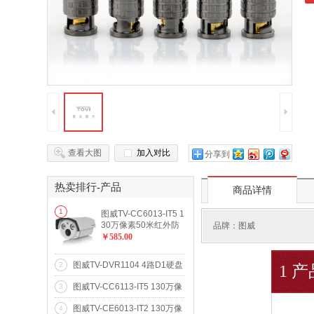
4
5
查看大图
加入对比
分享到
热卖排行-产品
商品详情
1
图威TV-CC6013-IT5 1
30万像素50米红外防
品牌：
图威
水网络高清摄像机(96
￥585.00
0p)
图威TV-DVR1104 4路D1硬盘
2
1 
录像机(VGA)(SATA*1)
图威TV-CC6113-IT5 130万像
3
素50米红外防水网络高清摄像
图威TV-CE6013-IT2 130万像
4
机(960p)