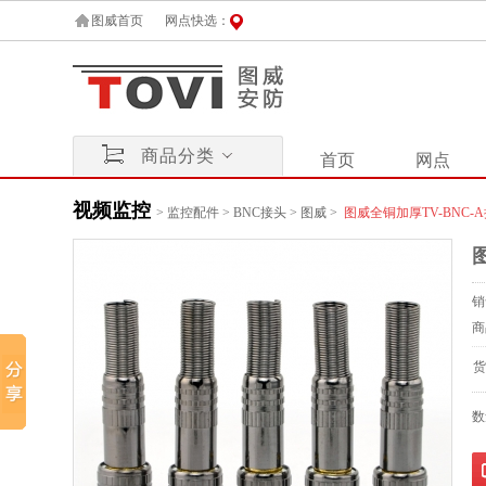
图威首页
网点快选：
商品分类
首页
网点
视频监控
>
监控配件
>
BNC接头
>
图威
>
图威全铜加厚TV-BNC-A接
销
商
货
数