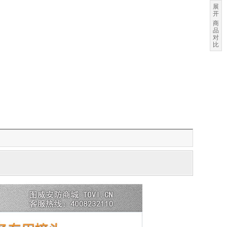
展
开
商
品
对
比