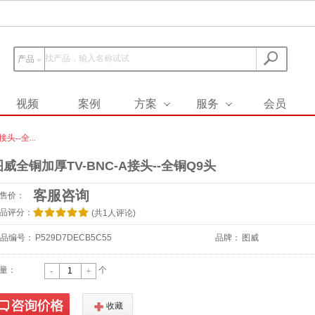
产品
视频
案例
方案
服务
会员
头--全...
图威全铜加厚TV-BNC-A接头--全铜Q9头
客服咨询
售价：
/
.
/
.
/
.
/
.
/
.
品评分：
(
共1人评论
)
品编号：
P529D7DECB5C55
品牌：
图威
量：
个
-
+
F
收藏