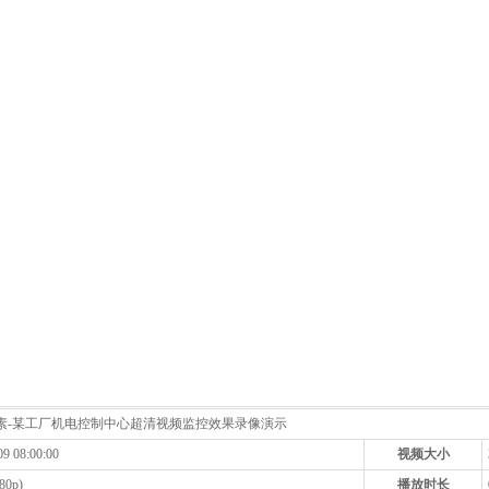
像素-某工厂机电控制中心超清视频监控效果录像演示
09 08:00:00
视频大小
80p)
播放时长