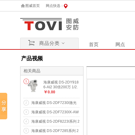
图威首页
网点快选：
商品分类
首页
网点
产品视频
相关商品
1
海康威视 DS-2DY918
6-AI2 30倍200万 1/2.
8" ICR红外一体化网络
￥0.00
高清云台摄像机
海康威视 DS-2DF7230I激光
2
球机系列 200 万像素激光红外
海康威视 DS-2DF7230IX-AW
3
网络高清高速智能球机
系列 200 万像素激光红外网络
海康威视 DS-2DF8223I系列 2
4
高清高速雨刷智能球机
00 万像素星光级红外网络高
海康威视 DS-2DF7285系列 2
5
清高速智能球机