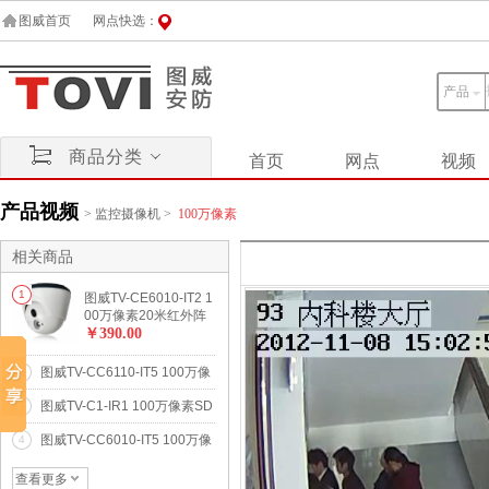
图威首页
网点快选：
产品
商品分类
首页
网点
视频
产品视频
>
监控摄像机
>
100万像素
相关商品
1
图威TV-CE6010-IT2 1
00万像素20米红外阵
列网络高清摄像机(72
￥390.00
0p)
图威TV-CC6110-IT5 100万像
2
素50米红外防水网络高清摄像
图威TV-C1-IR1 100万像素SD
3
机(720p)
卡存储卡片式网络高清摄像机
图威TV-CC6010-IT5 100万像
4
(720p)
素50米红外防水网络高清摄像
机(720p)
查看更多