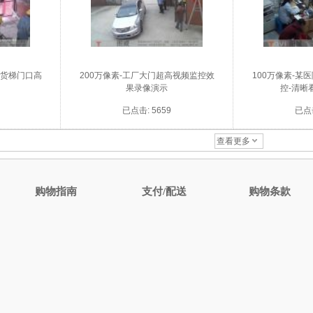
工货梯门口高
200万像素-工厂大门超高视频监控效
100万像素-某
果录像演示
控-清晰
已点击: 5659
已点击
查看更多
购物指南
支付/配送
购物条款