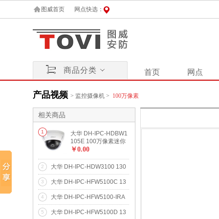
图威首页
网点快选：
商品分类
首页
网点
产品视频
>
监控摄像机
>
100万像素
相关商品
1
大华 DH-IPC-HDBW1
105E 100万像素迷你
红外防暴半球网络摄像
￥0.00
机
大华 DH-IPC-HDW3100 130
2
万像素室内红外半球网络摄像
大华 DH-IPC-HFW5100C 13
3
机
0万像素红外可调焦防水枪型
大华 DH-IPC-HFW5100-IRA
4
网络摄像机
130万像素多灯红外防水枪型
大华 DH-IPC-HFW5100D 13
5
网络摄像机