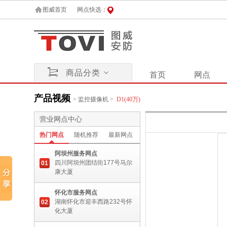
图威首页
网点快选：
商品分类
首页
网点
产品视频
>
监控摄像机
>
D1(40万)
营业网点中心
热门网点
随机推荐
最新网点
阿坝州服务网点
四川阿坝州团结街177号马尔
01
康大厦
怀化市服务网点
湖南怀化市迎丰西路232号怀
02
化大厦