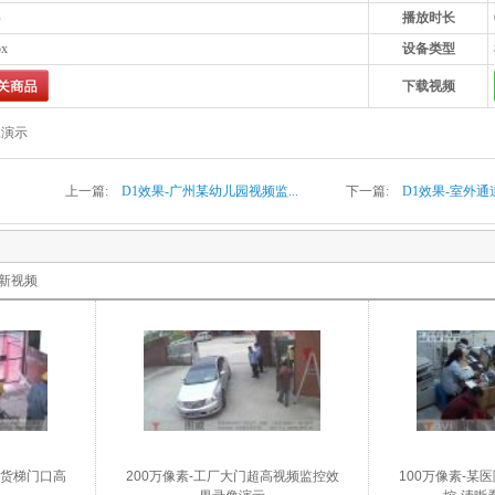
1）
播放时长
px
设备类型
下载视频
像演示
上一篇:
D1效果-广州某幼儿园视频监...
下一篇:
D1效果-室外通道
新视频
工货梯门口高
200万像素-工厂大门超高视频监控效
100万像素-某