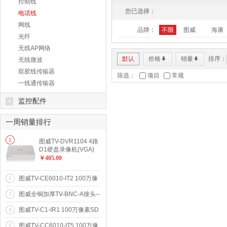
控制线
您已选择：
电话线
网线
品牌：
不限
图威
海康
光纤
无线AP网络
默认
价格
销量
排序：
*
*
无线微波
双胶线传输器
筛选：
项目
常规
一线通传输器
+
监控配件
一周销量排行
更多...
1
图威TV-DVR1104 4路
D1硬盘录像机(VGA)
(SATA*1)
￥405.00
图威TV-CE6010-IT2 100万像
2
素20米红外阵列网络高清摄像
图威全铜加厚TV-BNC-A接头--
3
机(720p)
全铜Q9头
图威TV-C1-IR1 100万像素SD
4
卡存储卡片式网络高清摄像机
图威TV-CC6010-IT5 100万像
5
(720p)