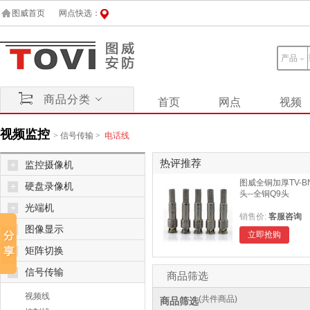
图威首页
网点快选：
产品
商品分类
首页
网点
视频
视频监控
>
信号传输
>
电话线
热评推荐
+
监控摄像机
图威全铜加厚TV-B
+
硬盘录像机
头--全铜Q9头
+
光端机
销售价:
客服咨询
+
图像显示
立即抢购
+
矩阵切换
-
信号传输
商品筛选
视频线
(共
件商品)
商品筛选