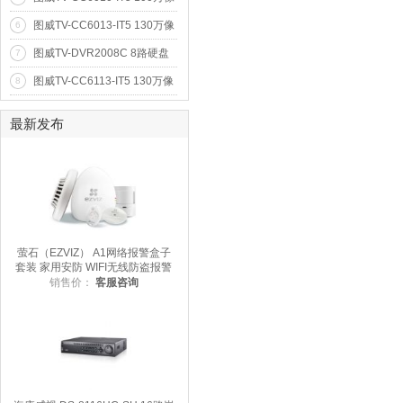
素50米红外防水网络高清摄像
图威TV-CC6013-IT5 130万像
6
机(720p)
素50米红外防水网络高清摄像
图威TV-DVR2008C 8路硬盘
7
机(960p)
录像机(1D+7CIF)(VGA)(SATA
图威TV-CC6113-IT5 130万像
8
*1)
素50米红外防水网络高清摄像
机(960p)
最新发布
萤石（EZVIZ） A1网络报警盒子
套装 家用安防 WIFI无线防盗报警
器 智能家居 海康威视旗下品牌
销售价：
客服咨询