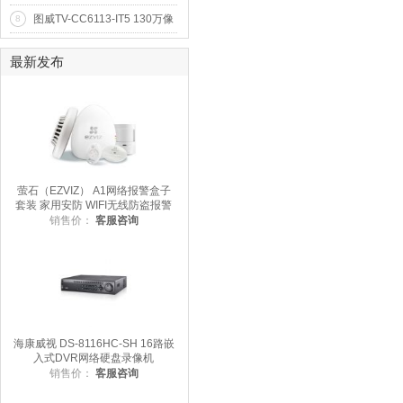
录像机(1D+7CIF)(VGA)(SATA
图威TV-CC6113-IT5 130万像
8
*1)
素50米红外防水网络高清摄像
机(960p)
最新发布
萤石（EZVIZ） A1网络报警盒子
套装 家用安防 WIFI无线防盗报警
器 智能家居 海康威视旗下品牌
销售价：
客服咨询
海康威视 DS-8116HC-SH 16路嵌
入式DVR网络硬盘录像机
销售价：
客服咨询