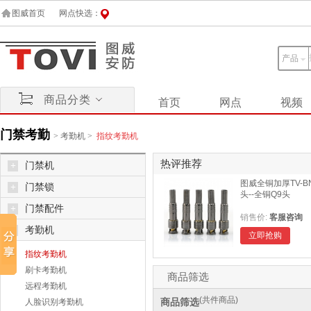
图威首页
网点快选：
产品
商品分类
首页
网点
视频
门禁考勤
>
考勤机
>
指纹考勤机
热评推荐
+
门禁机
图威全铜加厚TV-B
+
门禁锁
头--全铜Q9头
+
门禁配件
销售价:
客服咨询
-
考勤机
立即抢购
指纹考勤机
刷卡考勤机
商品筛选
远程考勤机
(共
件商品)
商品筛选
人脸识别考勤机