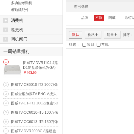
多功能考勤机
您已选择：
考勤机配件
品牌：
不限
图威
欧特华
+
消费机
+
巡更机
默认
价格
销量
排序：
*
*
+
闸机闸门
筛选：
项目
常规
一周销量排行
更多...
1
图威TV-DVR1104 4路
D1硬盘录像机(VGA)
(SATA*1)
￥405.00
图威TV-CE6010-IT2 100万像
2
素20米红外阵列网络高清摄像
图威全铜加厚TV-BNC-A接头--
3
机(720p)
全铜Q9头
图威TV-C1-IR1 100万像素SD
4
卡存储卡片式网络高清摄像机
图威TV-CC6010-IT5 100万像
5
(720p)
素50米红外防水网络高清摄像
图威TV-CC6013-IT5 130万像
6
机(720p)
素50米红外防水网络高清摄像
图威TV-DVR2008C 8路硬盘
7
机(960p)