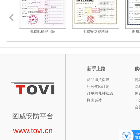
证
图威地税登记证
图威安防资格证
图威
新手上路
购
商品退货保障
简
积分奖励计划
网
订单的几种状态
体
顾客必读
非
会
图威安防平台
www.tovi.cn